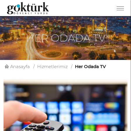
HER ODADA TV
Anasayfa
Hizmetlerimiz
Her Odada TV